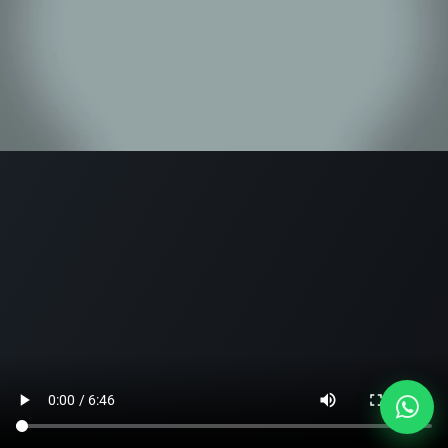
Inicio
Contacto
+1 (809) 418-4467
info@adlacademy.com.do
-
soporte@adlacademy.com.do