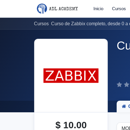
Inicio
Cursos
Cursos
Curso de Zabbix completo, desde 0 a 
Cu
$
10.00
MO