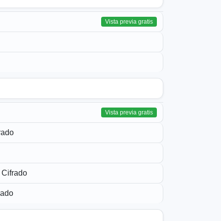
Vista previa gratis
Vista previa gratis
rado
 Cifrado
rado